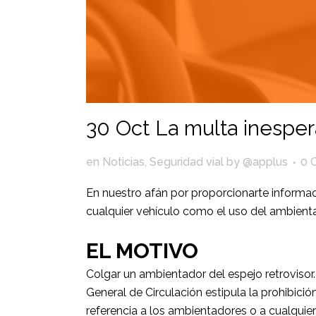
30 Oct
La multa inespe
en
Noticias
,
Seguridad vial
by
@applus
0 
En nuestro afán por proporcionarte informac
cualquier vehículo como el uso del ambienta
EL MOTIVO
Colgar un ambientador del espejo retrovisor.
General de Circulación estipula la prohibici
referencia a los ambientadores o a cualquier