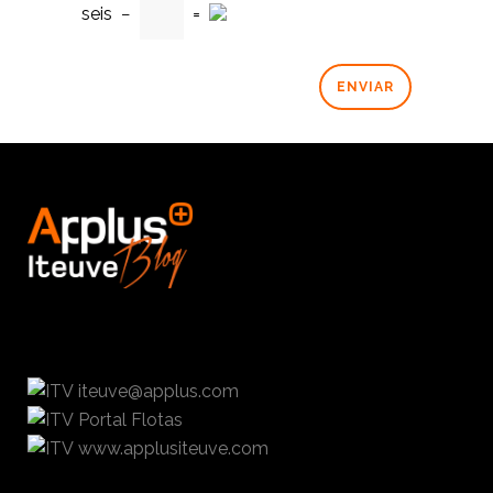
seis
−
=
iteuve@applus.com
Portal Flotas
www.applusiteuve.com