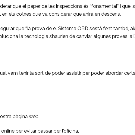
erar que el paper de les inspeccions és “fonamental” i que, si 
ll en els cotxes que va considerar que anirà en descens.
ssegurar que “la prova de el Sistema OBD s’està fent també, ai
luciona la tecnologia s’haurien de canviar algunes proves, a 
ual vam tenir la sort de poder assistir per poder abordar certs
nostra
pàgina web
.
nline per evitar passar per l’oficina.