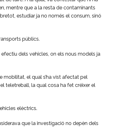
gen, mentre que a la resta de contaminants
obretot, estudiar ja no només el consum, sinó
ransports públics.
 efectiu dels vehicles, on els nous models ja
obilitat, el qual s’ha vist afectat pel
teletreball, la qual cosa ha fet créixer el
hicles elèctrics.
nsiderava que la investigació no depèn dels