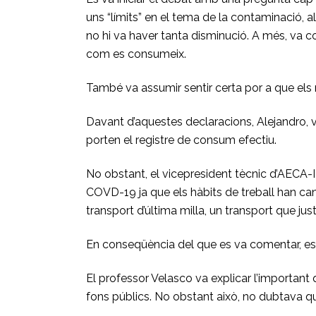
uns “límits” en el tema de la contaminació, 
no hi va haver tanta disminució. A més, va c
com es consumeix.
També va assumir sentir certa por a que els n
Davant d’aquestes declaracions, Alejandro, va
porten el registre de consum efectiu.
No obstant, el vicepresident tècnic d’AECA-I
COVD-19 ja que els hàbits de treball han canv
transport d’última milla, un transport que j
En conseqüència del que es va comentar, es v
El professor Velasco va explicar l’important
fons públics. No obstant això, no dubtava q