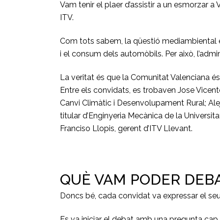
Vam tenir el plaer d’assistir a un esmorzar a
ITV.
Com tots sabem, la qüestió mediambiental és 
i el consum dels automòbils. Per això, l’admin
La veritat és que la Comunitat Valenciana és 
Entre els convidats, es trobaven Jose Vicente
Canvi Climàtic i Desenvolupament Rural; Ale
titular d’Enginyeria Mecànica de la Univers
Franciso Llopis, gerent d’ITV Llevant.
QUÈ VAM PODER DEB
Doncs bé, cada convidat va expressar el seu p
Es va iniciar el debat amb una pregunta cap al