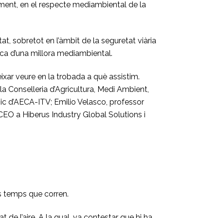
etament, en el respecte mediambiental de la
, sobretot en l’àmbit de la seguretat viària
erca d’una millora mediambiental.
ixar veure en la trobada a què assistim.
la Conselleria d’Agricultura, Medi Ambient,
ic d’AECA-ITV; Emilio Velasco, professor
EO a Hiberus Industry Global Solutions i
ls temps que corren.
 de l’aire. A la qual, va contestar que hi ha