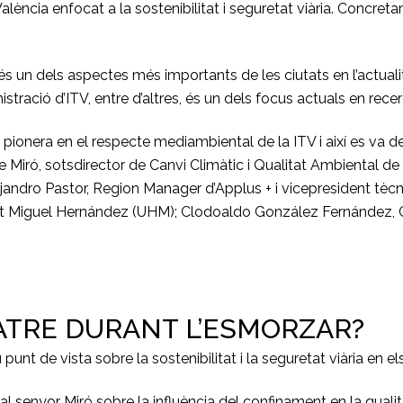
 València enfocat a la sostenibilitat i seguretat viària. Concr
un dels aspectes més importants de les ciutats en l’actualitat
istració d’ITV, entre d’altres, és un dels focus actuals en rec
pionera en el respecte mediambiental de la ITV i així es va de
 Miró, sotsdirector de Canvi Climàtic i Qualitat Ambiental de 
jandro Pastor, Region Manager d’Applus + i vicepresident tècn
itat Miguel Hernández (UHM); Clodoaldo González Fernández, C
ATRE DURANT L’ESMORZAR?
unt de vista sobre la sostenibilitat i la seguretat viària en e
 senyor Miró sobre la influència del confinament en la qualitat