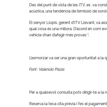
Des del punt de vista de les ITV, es va consid
acústica, una tendència de l’emissió de soro
El senyor Llopis, gerent d’ITV Llevant, va a
qual cosa és una millora. D’acord en com evo
vehicle s’han d’afegir més proves “.
L’esmorzar va ser una gran oportunitat a la q
Font : Valencia Plaza
Per a qualsevol consulta pots dirigir-te a la 
Reserva la teva cita prèvia i fes el pagament o