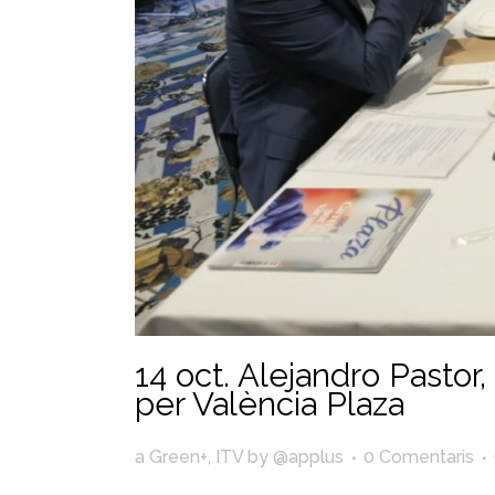
14 oct.
Alejandro Pastor,
per València Plaza
a
Green+
,
ITV
by
@applus
0 Comentaris