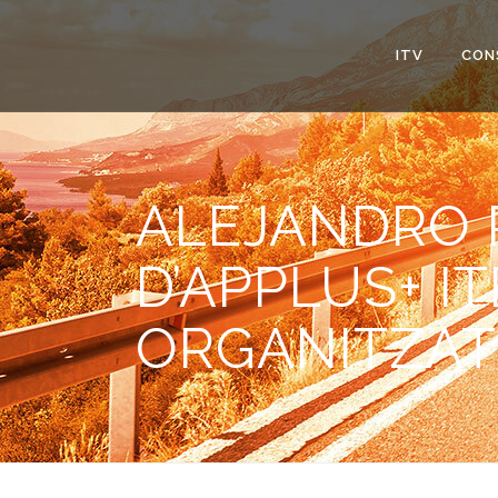
ITV
CON
ALEJANDRO 
D’APPLUS+ I
ORGANITZAT