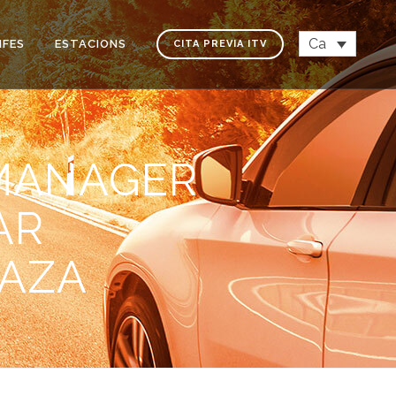
Ca
IFES
ESTACIONS
CITA PREVIA ITV
 MANAGER
AR
LAZA