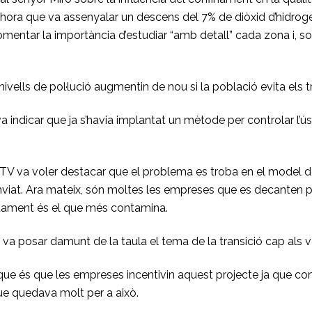
alhora que va assenyalar un descens del 7% de diòxid d’hidro
omentar la importància d’estudiar “amb detall” cada zona i, s
ivells de pol·lució augmentin de nou si la població evita els t
 indicar que ja s’havia implantat un mètode per controlar l’ús
TV va voler destacar que el problema es troba en el model de m
iat. Ara mateix, són moltes les empreses que es decanten pel 
ustament és el que més contamina.
a posar damunt de la taula el tema de la transició cap als ve
 que és que les empreses incentivin aquest projecte ja que co
ue quedava molt per a això.