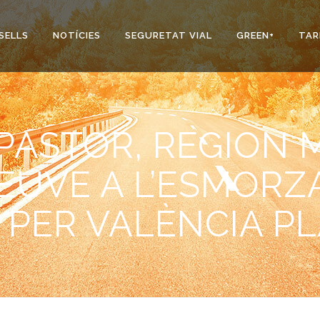
SELLS
NOTÍCIES
SEGURETAT VIAL
GREEN+
TAR
PASTOR, REGION
TEUVE A L’ESMORZ
 PER VALÈNCIA P