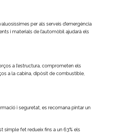
valuosíssimes per als serveis d’emergència
ts i materials de l’automòbil ajudarà els
forços a l’estructura, comprometen els
rços a la cabina, dipòsit de combustible,
nformació i seguretat, es recomana pintar un
t simple fet redueix fins a un 63% els