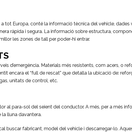
a tot Europa, conté la informació tècnica del vehicle, dades 
ra ràpida i segura. La informació sobre estructura, componen
illor les zones de tall per poder-hi entrar.
TS
rveis d’emergència. Materials més resistents, com acers, o re
tit encara el “full de rescat” que detalla la ubicació de: refo
as, unitats de control, etc.
 color al para-sol del seient del conductor. A més, per a més i
e la lluna davantera.
al buscar fabricant, model del vehicle i descarregar-lo. Aques