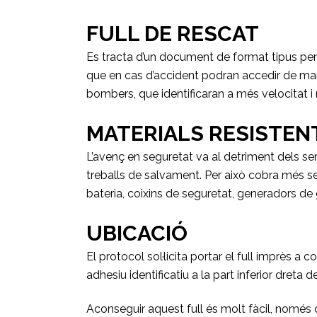
FULL DE RESCAT
Es tracta d’un document de format tipus per 
que en cas d’accident podran accedir de mane
bombers, que identificaran a més velocitat i m
MATERIALS RESISTEN
L’avenç en seguretat va al detriment dels se
treballs de salvament. Per això cobra més sen
bateria, coixins de seguretat, generadors de g
UBICACIÓ
El protocol sol·licita portar el full imprès a
adhesiu identificatiu a la part inferior dreta d
Aconseguir aquest full és molt fàcil, només c