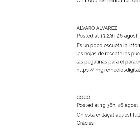
On trobo l’esmentat full de
ALVARO ALVAREZ
Posted at 13:23h, 26 agost
Es un poco escueta la info
las hojas de rescate las p
las pegatinas para el parab
https://img.remediosdigi
COCO
Posted at 19:36h, 26 agost
On està enllaçat aquest ful
Gràcies