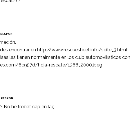
 rescat???
RESPON
rmación.
uedes encontrar en
http://www.rescuesheet.info/seite_3.html
risas las tienen normalmente en los club automovilísticos co
tales.com/6c957d/hoja-rescate/1366_2000.jpeg
RESPON
l? No he trobat cap enllaç.