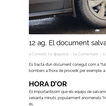
12 ag.
El document salv
a
Consells
by
@applus
14 Comentaris
C
Es tracta d’un document conegut com a “full
bombers a l’hora de procedir, per exemple, a 
HORA D’OR
És importantíssim que els equips de salvame
seixanta minuts, popularment anomenats “hora
és.