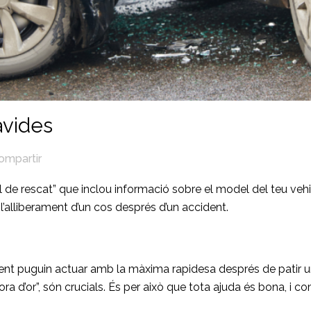
avides
ompartir
 de rescat” que inclou informació sobre el model del teu vehi
l’alliberament d’un cos després d’un accident.
nt puguin actuar amb la màxima rapidesa després de patir un 
 d’or”, són crucials. És per això que tota ajuda és bona, i c