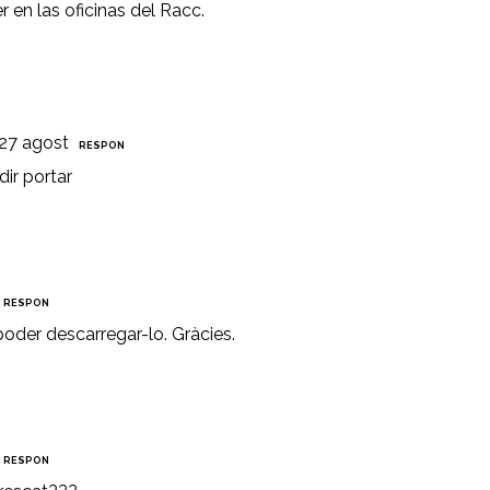
 en las oficinas del Racc.
 27 agost
RESPON
ir portar
RESPON
poder descarregar-lo. Gràcies.
RESPON