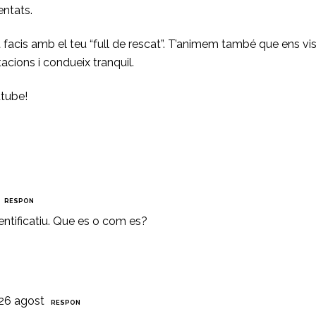
entats.
facis amb el teu “full de rescat”. T’animem també que ens visiti
acions i condueix tranquil.
utube
!
RESPON
dentificatiu. Que es o com es?
 26 agost
RESPON