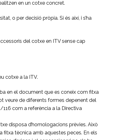
alitzen en un cotxe concret.
t, o per decisió pròpia. Si és així, i s’ha
accessoris del cotxe en ITV sense cap
u cotxe a la ITV.
roba en el document que es coneix com fitxa
ot veure de diferents formes depenent del
/116 com a referència a la Directiva
otxe disposa d’homologacions prèvies. Això
la fitxa tècnica amb aquestes peces. En els