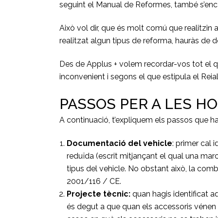
seguint el Manual de Reformes, també s’enca
Això vol dir, que és molt comú que realitzin al
realitzat algun tipus de reforma, hauràs de de
Des de Applus + volem recordar-vos tot el q
inconvenient i segons el que estipula el Rei
PASSOS PER A LES 
A continuació, t’expliquem els passos que ha
Documentació del vehicle
: primer cal
reduïda (escrit mitjançant el qual una ma
tipus del vehicle. No obstant això, la com
2001/116 / CE.
Projecte tècnic:
quan hagis identificat 
és degut a que quan els accessoris vénen d