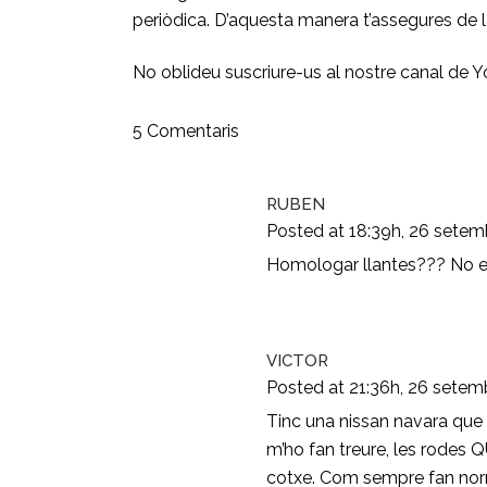
periòdica. D’aquesta manera t’assegures de la
No oblideu suscriure-us al nostre canal de 
5 Comentaris
RUBEN
Posted at 18:39h, 26 setem
Homologar llantes??? No em 
VICTOR
Posted at 21:36h, 26 setem
Tinc una nissan navara que 
m’ho fan treure, les rodes 
cotxe. Com sempre fan norma