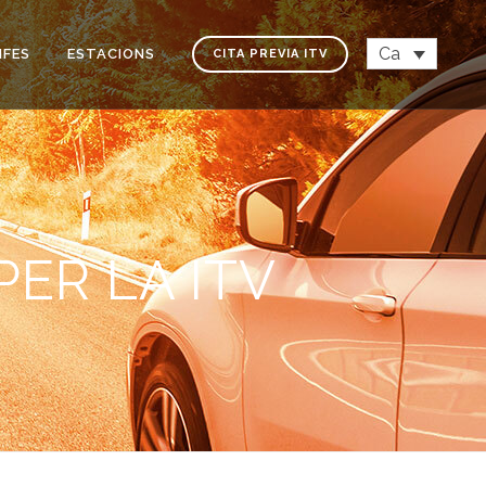
Ca
IFES
ESTACIONS
CITA PREVIA ITV
ER LA ITV