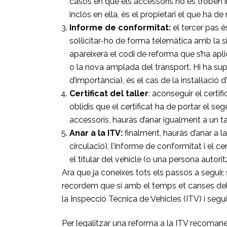
casos en què els accessoris no es troben inc
inclòs en ella, és el propietari el que ha de
Informe de conformitat:
el tercer pas é
sol·licitar-ho de forma telemàtica amb la 
apareixerà el codi de reforma que s’ha apli
o la nova amplada del transport. Hi ha su
d’importància), és el cas de la instal·lació
Certificat del taller
: aconseguir el certi
oblidis que el certificat ha de portar el seg
accessoris, hauràs d’anar igualment a un ta
Anar a la ITV:
finalment, hauràs d’anar a l
circulació), l’Informe de conformitat i el c
el titular del vehicle (o una persona autori
Ara que ja coneixes tots els passos a seguir
recordem que si amb el temps et canses dels c
la Inspecció Tècnica de Vehicles (ITV) i segu
Per legalitzar una reforma a la ITV recomanem