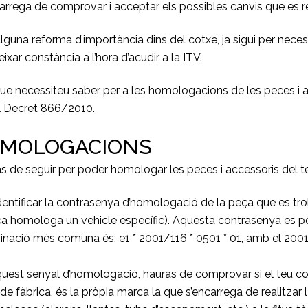
rrega de comprovar i acceptar els possibles canvis que es re
guna reforma d’importància dins del cotxe, ja sigui per necessita
ixar constància a l’hora d’acudir a la ITV.
ue necessiteu saber per a les homologacions de les peces i 
al Decret 866/2010.
HOMOLOGACIONS
s de seguir per poder homologar les peces i accessoris del te
 identificar la contrasenya d’homologació de la peça que es t
rca homologa un vehicle específic). Aquesta contrasenya es p
binació més comuna és: e1 * 2001/116 * 0501 * 01, amb el 2001
aquest senyal d’homologació, hauràs de comprovar si el teu c
e fàbrica, és la pròpia marca la que s’encarrega de realitzar 