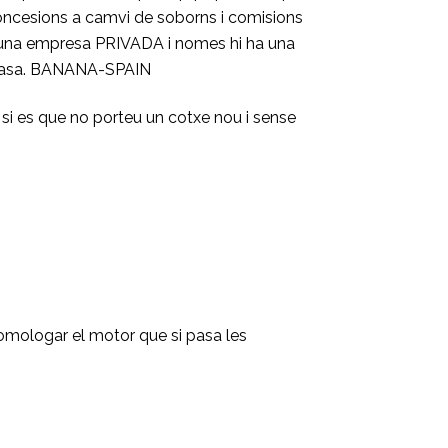
concesions a camvi de soborns i comisions
 a una empresa PRIVADA i nomes hi ha una
e casa. BANANA-SPAIN
eu si es que no porteu un cotxe nou i sense
omologar el motor que si pasa les