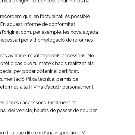
cnica d’origen i el concessionari no els ha
recordem que, en l’actualitat, és possible
. En aquest informe de conformitat
a l’original com, per exemple, les nova alçada
 necessari per a l’homologació de reformes
dràs avalar el muntatge dels accessoris. No
ipotètic cas que tu mateix hagis realitzat els
cial per poder obtenir el certificat.
cumentació (fitxa tècnica, permís de
es reformes a la ITV ha d’acudir personalment
es peces i accessoris. Finalment et
inal del vehicle, hauràs de passar de nou per
it, ja que difereix d’una inspecció ITV