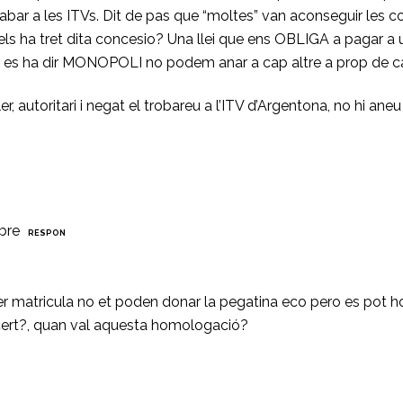
cabar a les ITVs. Dit de pas que “moltes” van aconseguir les 
u els ha tret dita concesio? Una llei que ens OBLIGA a pagar
te, es ha dir MONOPOLI no podem anar a cap altre a prop d
er, autoritari i negat el trobareu a l’ITV d’Argentona, no hi an
bre
RESPON
er matricula no et poden donar la pegatina eco pero es pot h
cert?, quan val aquesta homologació?