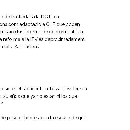
rà de traslladar a la DGT o a
cacions com adaptació a GLP que poden
’emissió d’un informe de conformitat i un
de la reforma a la ITV és d’aproximadament
l·lats. Salutacions
ble.. el fabricante ni te va a avalar ni a
o 20 años que ya no estan ni los que
o?
y de paso cobrarles, con la escusa de que