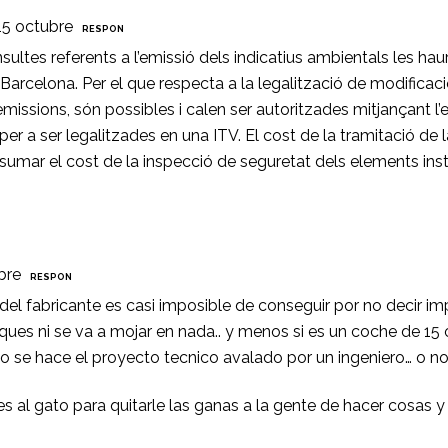
15 octubre
RESPON
sultes referents a l’emissió dels indicatius ambientals les hau
e Barcelona. Per el que respecta a la legalització de modifi
d’emissions, són possibles i calen ser autoritzades mitjançant l
er per a ser legalitzades en una ITV. El cost de la tramitació 
sumar el cost de la inspecció de seguretat dels elements insta
bre
RESPON
l fabricante es casi imposible de conseguir por no decir imposi
ues ni se va a mojar en nada.. y menos si es un coche de 15 
so se hace el proyecto tecnico avalado por un ingeniero… o n
es al gato para quitarle las ganas a la gente de hacer cosas 