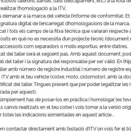
losos (alerons, llantes, tubs d’escapament, etc.) a la fitxa tè
 realitzar l’homologació a la ITV.
s demanar a la marca del vehicle l’informe de conformitat. Et 
signatura digital de l’encarregat d’homologacions de la marca
cat i tots els camps de la fitxa tècnica que variaran respecte 
pòsits en què no es necessita d’un projecte tècnic (document
 d’accessoris com separadors o molls esportius, entre d’altres.
ficat del taller serà el següent pas. Amb aquest document, po
ell del taller i la signatura del responsable per ser vàlid. En l’h
ller amb número de registre industrial i número de registre espe
a ITV amb el teu vehicle (cotxe, moto, ciclomotor), amb la do
ertificat del taller. Tingues present que per poder legalitzar l
tzada per aquest).
, simplement has de posar-los en pràctica i homologar les tev
anvis realitzats en el teu cotxe i vols tornar a la versió orig
ir totes les indicacions esmentades en aquest article .
 contactar directament amb l’estació d’ITV on vols fer el tràm