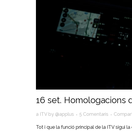
16 set.
Homologacions de
a
ITV
by
@applus
5 Comentaris
Compart
Tot i que la funció principal de la ITV sigui l