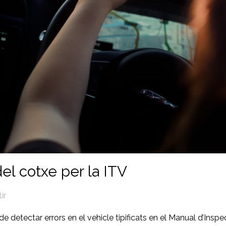
l cotxe per la ITV
ir
a de detectar errors en el vehicle tipificats en el Manual d’Inspe