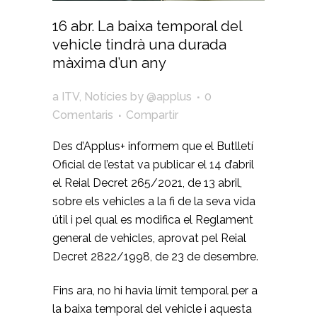
16 abr.
La baixa temporal del
vehicle tindrà una durada
màxima d’un any
a
ITV
,
Notícies
by
@applus
0
Comentaris
Compartir
Des d’Applus+ informem que el Butlletí
Oficial de l’estat va publicar el 14 d’abril
el Reial Decret 265/2021, de 13 abril,
sobre els vehicles a la fi de la seva vida
útil i pel qual es modifica el Reglament
general de vehicles, aprovat pel Reial
Decret 2822/1998, de 23 de desembre.
Fins ara, no hi havia límit temporal per a
la baixa temporal del vehicle i aquesta