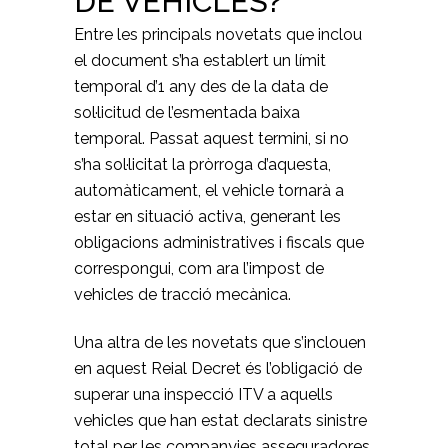
DE VEHICLES?
Entre les principals novetats que inclou
el document s’ha establert un límit
temporal d’1 any des de la data de
sol·licitud de l’esmentada baixa
temporal. Passat aquest termini, si no
s’ha sol·licitat la pròrroga d’aquesta,
automàticament, el vehicle tornarà a
estar en situació activa, generant les
obligacions administratives i fiscals que
correspongui, com ara l’impost de
vehicles de tracció mecànica.
Una altra de les novetats que s’inclouen
en aquest Reial Decret és l’obligació de
superar una inspecció ITV a aquells
vehicles que han estat declarats sinistre
total per les companyies asseguradores