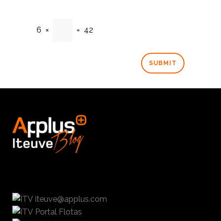
6
×
=
42
iteuve@applus.com
Portal Flotas