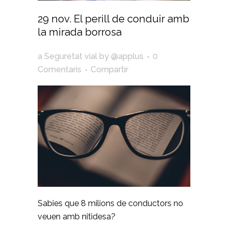
29 nov.
El perill de conduir amb
la mirada borrosa
a
Seguretat vial
by
@applus
0
Comentaris
Compartir
Sabies que 8 milions de conductors no
veuen amb nitidesa?