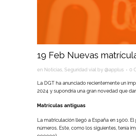
19 Feb
Nuevas matrícul
en
Noticias
,
Seguridad vial
by
@applus
0 
La DGT ha anunciado recientemente un import
2024 y supondría una gran novedad que darí
Matrículas antiguas
La matriculación llegó a España en 1900. El p
números. Este, como los siguientes, tenía im
999999).