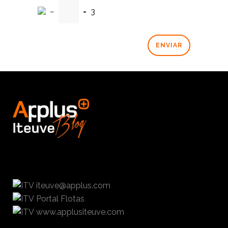
−
=
3
iteuve@applus.com
Portal Flotas
www.applusiteuve.com