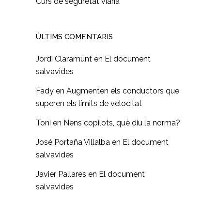
Curs de seguretat viària
ÚLTIMS COMENTARIS
Jordi Claramunt
en
El document
salvavides
Fady
en
Augmenten els conductors que
superen els límits de velocitat
Toni
en
Nens copilots, què diu la norma?
José Portaña Villalba
en
El document
salvavides
Javier Pallares
en
El document
salvavides