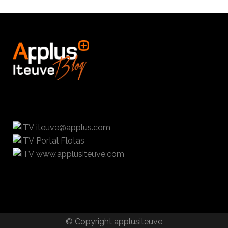
iteuve@applus.com
Portal Flotas
www.applusiteuve.com
© Copyright applusiteuve