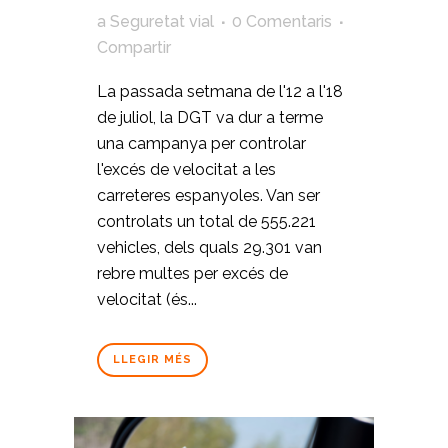
a
Seguretat vial
0 Comentaris
Compartir
La passada setmana de l'12 a l'18
de juliol, la DGT va dur a terme
una campanya per controlar
l'excés de velocitat a les
carreteres espanyoles. Van ser
controlats un total de 555.221
vehicles, dels quals 29.301 van
rebre multes per excés de
velocitat (és...
LLEGIR MÉS