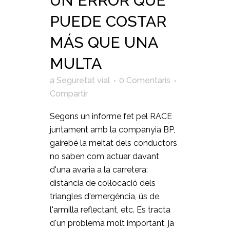
UN ERROR QUE
PUEDE COSTAR
MÁS QUE UNA
MULTA
a
Seguretat vial
0 Comentaris
Compartir
Segons un informe fet pel RACE
juntament amb la companyia BP,
gairebé la meitat dels conductors
no saben com actuar davant
d'una avaria a la carretera:
distància de col·locació dels
triangles d'emergència, ús de
l'armilla reflectant, etc. Es tracta
d'un problema molt important, ja