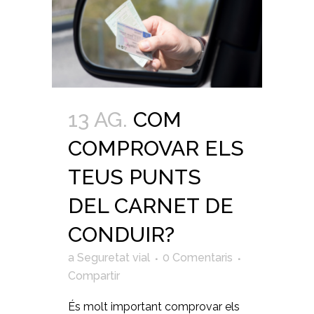
13 AG.
COM
COMPROVAR ELS
TEUS PUNTS
DEL CARNET DE
CONDUIR?
a
Seguretat vial
0 Comentaris
Compartir
És molt important comprovar els