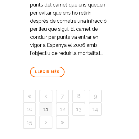
punts del carnet que ens queden
per evitar que ens ho retirin
després de cometre una infracció
per lleu que sigui. El carnet de
conduir per punts va entrar en
vigor a Espanya el 2006 amb
l'objectiu de reduir la mortalitat...
LLEGIR MÉS
7
8
9
10
11
12
13
14
15