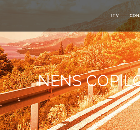
ITV
CON
NENS COPILO