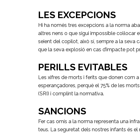
LES EXCEPCIONS
Hi ha només tres excepcions a la norma aban
altres nens o que sigui impossible col·locar 
seient del copilot, això sí, sempre a la seva 
que la seva explosió en cas d’impacte pot p
PERILLS EVITABLES
Les xifres de morts i ferits que donen com a 
esperançadores, perquè el 75% de les morts 
(SRI) i complint la normativa.
SANCIONS
Fer cas omís a la norma representa una infra
teus. La seguretat dels nostres infants és e