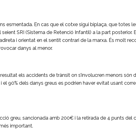
s esmentada. En cas que el cotxe sigui biplaça, que totes les
el seient SRI (Sistema de Retenció Infantil) a la part posterio
cadireta i orientat en el sentit contrari de la marxa. És molt r
rovocar danys al menor.
resultat els accidents de trànsit on s’involucren menors són d
i el 90% dels danys greus es podrien haver evitat usant corr
cció greu, sancionada amb 200€ i la retirada de 4 punts del c
l més important.