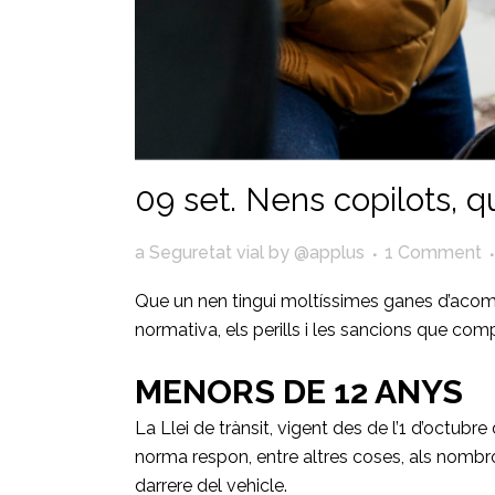
09 set.
Nens copilots, q
a
Seguretat vial
by
@applus
1 Comment
Que un nen tingui moltíssimes ganes d’acomp
normativa, els perills i les sancions que com
MENORS DE 12 ANYS
La Llei de trànsit, vigent des de l’1 d’octub
norma respon, entre altres coses, als nombro
darrere del vehicle.