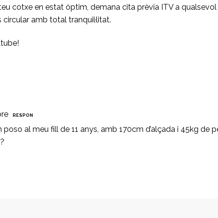
 teu cotxe en estat òptim,
demana cita prèvia ITV
a qualsevol 
ircular amb total tranquil·litat.
utube
!
bre
RESPON
oso al meu fill de 11 anys, amb 170cm d’alçada i 45kg de pes
a?