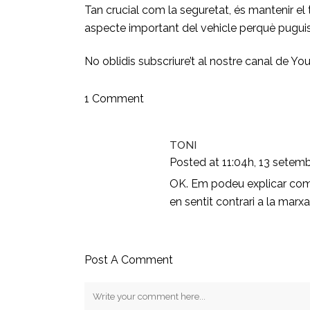
Tan crucial com la seguretat, és mantenir el
aspecte important del vehicle perquè puguis c
No oblidis subscriure’t al
nostre canal de Yo
1 Comment
TONI
Posted at 11:04h, 13 setem
OK. Em podeu explicar com p
en sentit contrari a la marx
Post A Comment