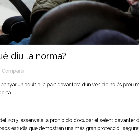
uè diu la norma?
Compartir
anyar un adult a la part davantera d’un vehicle no és prou m
porta.
re del 2015, assenyala la prohibició d’ocupar el seient davante
sos estudis que demostren una més gran protecció i seguretat