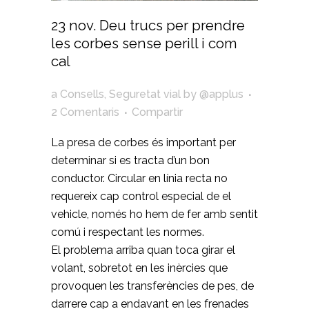
23 nov.
Deu trucs per prendre
les corbes sense perill i com
cal
a
Consells
,
Seguretat vial
by
@applus
2 Comentaris
Compartir
La presa de corbes és important per
determinar si es tracta d’un bon
conductor. Circular en línia recta no
requereix cap control especial de el
vehicle, només ho hem de fer amb sentit
comú i respectant les normes.
El problema arriba quan toca girar el
volant, sobretot en les inèrcies que
provoquen les transferències de pes, de
darrere cap a endavant en les frenades