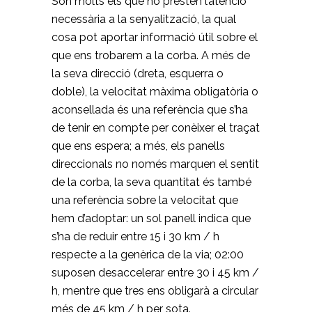
Són molts els que no presten l’atenció
necessària a la senyalització, la qual
cosa pot aportar informació útil sobre el
que ens trobarem a la corba. A més de
la seva direcció (dreta, esquerra o
doble), la velocitat màxima obligatòria o
aconsellada és una referència que s’ha
de tenir en compte per conèixer el traçat
que ens espera; a més, els panells
direccionals no només marquen el sentit
de la corba, la seva quantitat és també
una referència sobre la velocitat que
hem d’adoptar: un sol panell indica que
s’ha de reduir entre 15 i 30 km / h
respecte a la genèrica de la via; 02:00
suposen desaccelerar entre 30 i 45 km /
h, mentre que tres ens obligarà a circular
més de 45 km / h per sota.