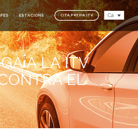
Ca
IFES
ESTACIONS
CITA PREVIA ITV
GA A LA ITV
 CONTRA EL