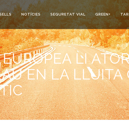
SELLS
NOTÍCIES
SEGURETAT VIAL
GREEN+
TAR
 EUROPEA LI ATOR
AU EN LA LLUITA
TIC