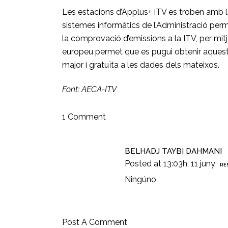
Les estacions d’Applus+ ITV es troben amb la
sistemes informàtics de l’Administració perm
la comprovació d’emissions a la ITV, per mitj
europeu permet que es pugui obtenir aquesta 
major i gratuïta a les dades dels mateixos.
Font: AECA-ITV
1 Comment
BELHADJ TAYBI DAHMANI
Posted at 13:03h, 11 juny
RE
Ningúno
Post A Comment