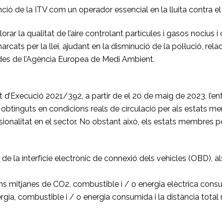
ció de la ITV com un operador essencial en la lluita contra el 
rar la qualitat de l’aire controlant partícules i gasos nocius i c
marcats per la llei, ajudant en la disminució de la pol·lució, 
des de l’Agència Europea de Medi Ambient.
t d’Execució 2021/392, a partir de el 20 de maig de 2023, l’en
btinguts en condicions reals de circulació per als estats mem
ssionalitat en el sector. No obstant això, els estats membres 
de la interfície electrònic de connexió dels vehicles (OBD), als
ns mitjanes de CO2, combustible i / o energia elèctrica consu
rgia, combustible i / o energia consumida i la distància tot