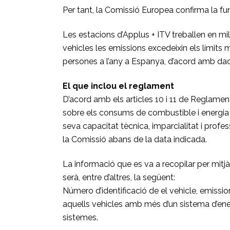
Per tant, la Comissió Europea confirma la fun
Les estacions d’Applus + ITV treballen en millo
vehicles les emissions excedeixin els límits 
persones a l’any a Espanya, d’acord amb da
El que inclou el reglament
D’acord amb els articles 10 i 11 de Reglamen
sobre els consums de combustible i energia o
seva capacitat tècnica, imparcialitat i profe
la Comissió abans de la data indicada.
La informació que es va a recopilar per mitjà 
serà, entre d’altres, la següent:
Número d’identificació de el vehicle, emissio
aquells vehicles amb més d’un sistema d’ene
sistemes.