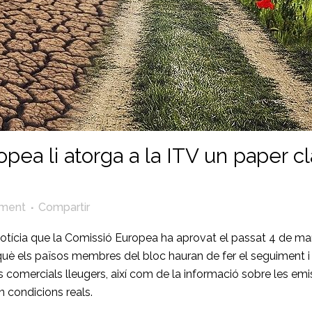
ea li atorga a la ITV un paper cla
ment
Compartir
notícia que la Comissió Europea ha aprovat el passat 4 de m
è els països membres del bloc hauran de fer el seguiment i l’
es comercials lleugers, així com de la informació sobre les e
 condicions reals.