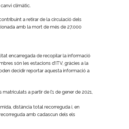
canvi climàtic.
ontribuint a retirar de la circulació dels
relacionada amb la mort de més de 27.000
titat encarregada de recopilar la informació
bres són les estacions d’ITV, gràcies a la
poden decidir reportar aquesta informació a
 matriculats a partir de l’1 de gener de 2021,
mida, distància total recorreguda i, en
al recorreguda amb cadascun dels els