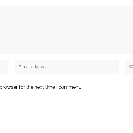
 browser for the next time I comment.
iteuve@applus.com
Portal Flotas
www.applusiteuve.com