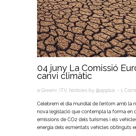
04 juny
La Comissió Europ
canvi climàtic
a
Green+
,
ITV
,
Notícies
by
@applus
1 Com
Celebrem el dia mundial de l’entorn amb la 
nova legislació que contempla la forma en qu
emissions de CO2 dels turismes i els vehicl
energia dels esmentats vehicles obtinguts en