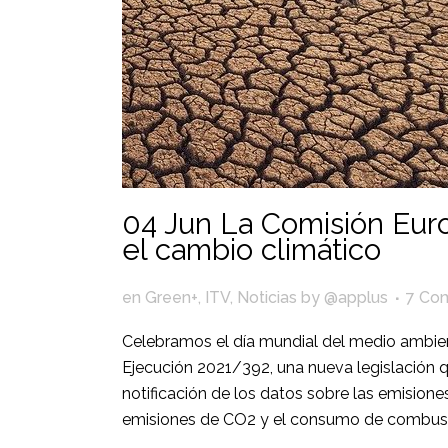
04 Jun
La Comisión Europ
el cambio climático
en
Green+
,
ITV
,
Noticias
by
@applus
7 Com
Celebramos el día mundial del medio ambie
Ejecución 2021/392, una nueva legislación 
notificación de los datos sobre las emisione
emisiones de CO2 y el consumo de combustib