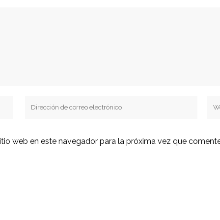
sitio web en este navegador para la próxima vez que comente
S
iteuve@applus.com
Portal Flotas
www.applusiteuve.com