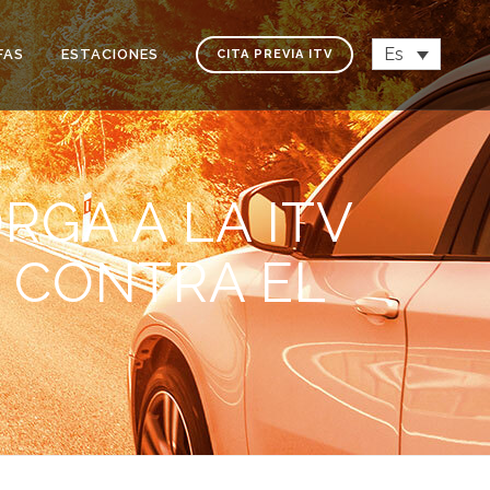
Es
FAS
ESTACIONES
CITA PREVIA ITV
RGA A LA ITV
A CONTRA EL