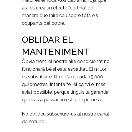
millor és enfocar-los cap amunt, ja que
així es crea un efecte “cortina” de
manera que l’aire cau sobre tots els
ocupants del cotxe.
OBLIDAR EL
MANTENIMENT
Òbviament, el nostre aire condicionat no
funcionarà bé si està espatllat. El millor
és substituir el filtre d’aire cada 15.000
quilòmetres. Intenta fer el canvi el més
aviat possible, perquè tinguis la garantia
que vas a passar un estiu de primera.
No oblideu subscriure-us al nostre canal
de Yotube.