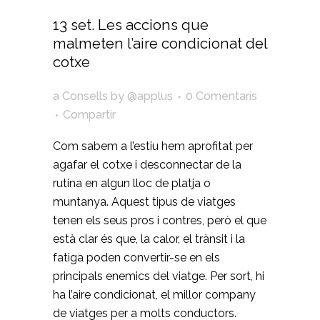
13 set.
Les accions que
malmeten l’aire condicionat del
cotxe
a
Consells
by
@applus
0 Comentaris
Compartir
Com sabem a l’estiu hem aprofitat per
agafar el cotxe i desconnectar de la
rutina en algun lloc de platja o
muntanya. Aquest tipus de viatges
tenen els seus pros i contres, però el que
està clar és que, la calor, el trànsit i la
fatiga poden convertir-se en els
principals enemics del viatge. Per sort, hi
ha l’aire condicionat, el millor company
de viatges per a molts conductors.