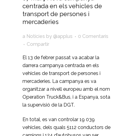
centrada en els vehicles de
transport de persones i
mercaderies
a
Notícies
by
@applus
0 Comentaris
Compartir
El 13 de febrer passat va acabar la
darrera campanya centrada en els
vehicles de transport de persones i
mercaderies. La campanya es va
organitzar a nivell europeu amb el nom
Operation Truck&Bus, i a Espanya, sota
la supervisió de la DGT.
En total, es van controlar 19 039
vehicles, dels quals 5112 conductors de
camions i 124 d’autobusos van ser