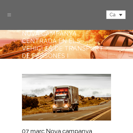
Ca
NOVA CAMPANYA
CENTRADA EN ELS
VEHICLES DE TRANSPORT
DE PERSONES I
MERCADERIES
07 març
Nova campanya