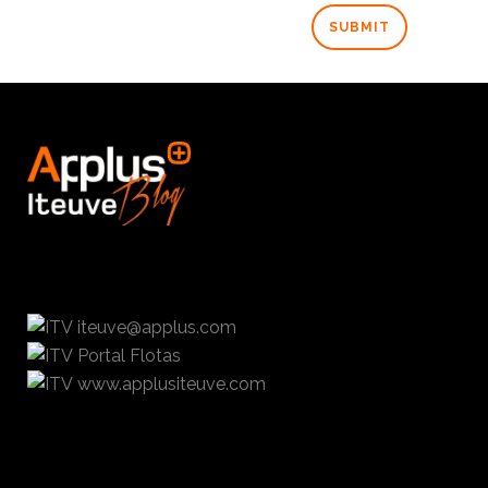
iteuve@applus.com
Portal Flotas
www.applusiteuve.com