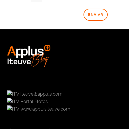
iteuve@applus.com
Portal Flotas
www.applusiteuve.com