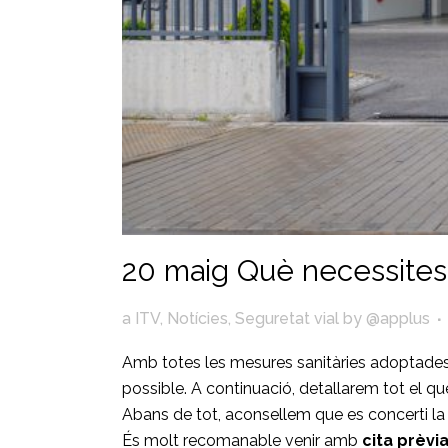
20 maig
Què necessites 
a
ITV
,
Notícies
,
Seguretat vial
by
@applus
Amb totes les mesures sanitàries adoptades 
possible. A continuació, detallarem tot el qu
Abans de tot, aconsellem que es concerti l
És molt recomanable venir amb
cita prèvi