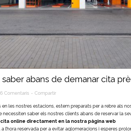
saber abans de demanar cita prè
6 Comentaris
Compartir
en les nostres estacions, estem preparats per a rebre als nos
e necessiten saber els nostres clients abans de reservar la sev
a
cita online directament en la nostra
pàgina web
a
a l’hora reservada per a evitar aglomeracions i esperes pr