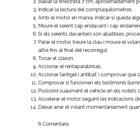
Baixar la finestreta 7 cm. aproximadament p
Indicar la lectura del comptaquilòmetres.
Amb el motor en marxa, indicar si queda al
Moure el seient cap endavant i cap endarrere 
Si els seients davanters són abatibles, proce
Parar el motor, treure la clau i moure el volan
altre fins al final del recorregut.
Tocar el clàxon.
Accionar el rentaparabrisas.
Accionar l’antigel i antibaf, i comprovar que su
Comprovar si funcionen els testimonis llum
Posicioni suaument el vehicle en els rodets 
Accelerar el motor seguint les indicacions de
Deixar anar el volant momentàniament quan l’
6 Comentaris