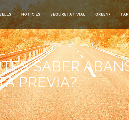
SELLS
NOTÍCIES
SEGURETAT VIAL
GREEN+
TAR
ITES SABER ABAN
TA PRÈVIA?