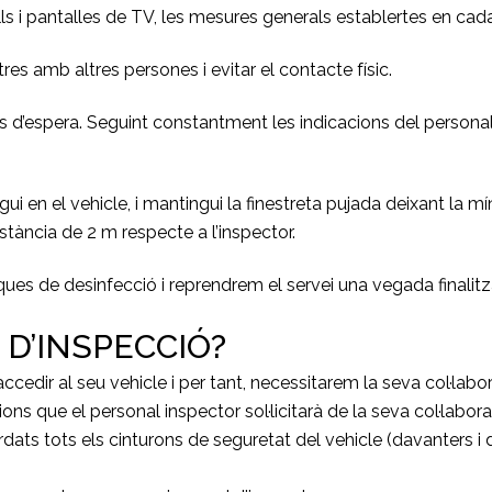
ells i pantalles de TV, les mesures generals establertes en c
res amb altres persones i evitar el contacte físic.
 d’espera. Seguint constantment les indicacions del personal i
gui en el vehicle, i mantingui la finestreta pujada deixant la
istància de 2 m respecte a l’inspector.
ques de desinfecció i reprendrem el servei una vegada finalit
 D’INSPECCIÓ?
ccedir al seu vehicle i per tant, necessitarem la seva col·lab
ns que el personal inspector sol·licitarà de la seva col·labora
ordats tots els cinturons de seguretat del vehicle (davanters i d