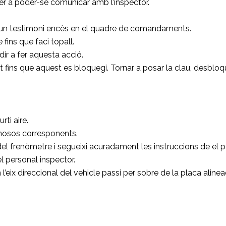
er a poder-se comunicar amb l’inspector.
gun testimoni encès en el quadre de comandaments.
fins que faci topall.
dir a fer aquesta acció.
t fins que aquest es bloquegi. Tornar a posar la clau, desbloque
rti aire.
inosos corresponents.
del frenòmetre i segueixi acuradament les instruccions de el p
l personal inspector.
eix direccional del vehicle passi per sobre de la placa alinea