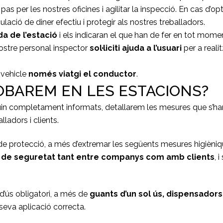
 pas per les nostres oficines i agilitar la inspecció. En cas d’o
culació de diner efectiu i protegir als nostres treballadors.
da de l’estació
i els indicaran el que han de fer en tot mome
ostre personal inspector
sol·liciti ajuda a l’usuari
per a reali
 vehicle
només viatgi el conductor
.
OBAREM EN LES ESTACIONS?
iguin completament informats, detallarem les mesures que s’ha
lladors i clients.
 de protecció, a més d’extremar les següents mesures higièn
a de seguretat tant entre companys com amb clients
, 
 d’ús obligatori, a més de
guants d’un sol ús, dispensadors
seva aplicació correcta.