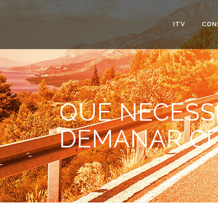
ITV
CON
QUÈ NECESS
DEMANAR CI