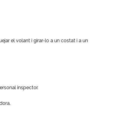
jar el volant i girar-lo a un costat i a un
ersonal inspector.
dora.