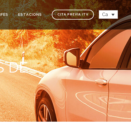
Ca
IFES
ESTACIONS
CITA PREVIA ITV
S DE