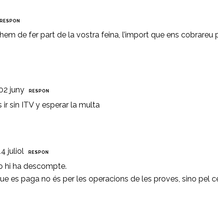
RESPON
hem de fer part de la vostra feina, l’import que ens cobrareu per
02 juny
RESPON
r sin ITV y esperar la multa
4 juliol
RESPON
 hi ha descompte.
ue es paga no és per les operacions de les proves, sino pel cert