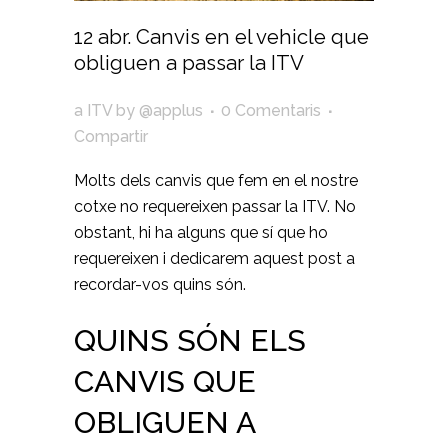
12 abr.
Canvis en el vehicle que
obliguen a passar la ITV
a
ITV
by
@applus
0 Comentaris
Compartir
Molts dels canvis que fem en el nostre
cotxe no requereixen passar la ITV. No
obstant, hi ha alguns que sí que ho
requereixen i dedicarem aquest post a
recordar-vos quins són.
QUINS SÓN ELS
CANVIS QUE
OBLIGUEN A