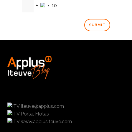
+
=
10
iteuve@applus.com
Portal Flotas
www.applusiteuve.com