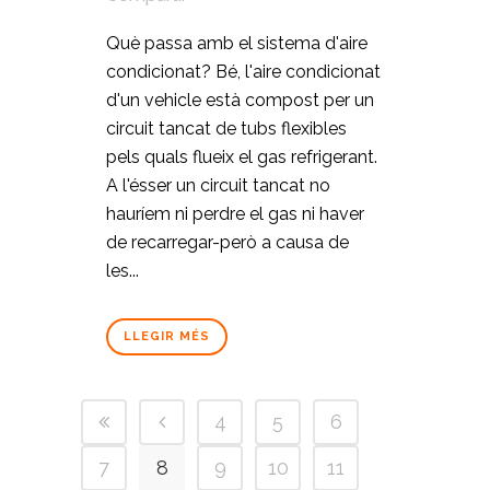
Què passa amb el sistema d'aire
condicionat? Bé, l'aire condicionat
d'un vehicle està compost per un
circuit tancat de tubs flexibles
pels quals flueix el gas refrigerant.
A l'ésser un circuit tancat no
hauríem ni perdre el gas ni haver
de recarregar-però a causa de
les...
LLEGIR MÉS
4
5
6
7
8
9
10
11