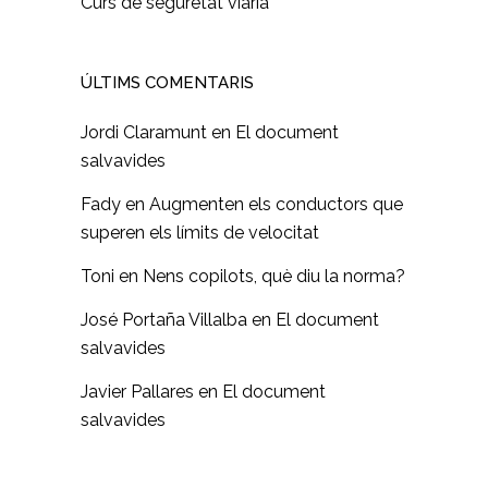
Curs de seguretat viària
ÚLTIMS COMENTARIS
Jordi Claramunt
en
El document
salvavides
Fady
en
Augmenten els conductors que
superen els límits de velocitat
Toni
en
Nens copilots, què diu la norma?
José Portaña Villalba
en
El document
salvavides
Javier Pallares
en
El document
salvavides