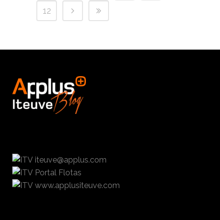
12
iteuve@applus.com
Portal Flotas
www.applusiteuve.com