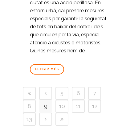
ciutat és una acció perillosa. En
entorn urbà, cal prendre mesures
especials per garantir la seguretat
de tots en baixar del cotxe i dels
que circulen per la via, especial
atenció a ciclistes o motoristes.
Quines mesures hem de...
LLEGIR MÉS
5
6
7
8
9
10
11
12
13