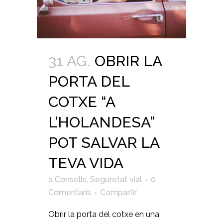
31 AG.
OBRIR LA
PORTA DEL
COTXE “A
L’HOLANDESA”
POT SALVAR LA
TEVA VIDA
a
Consells
,
Seguretat vial
0
Comentaris
Compartir
Obrir la porta del cotxe en una