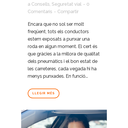
a
Consells
,
Seguretat vial
0
Comentaris
Compartir
Encara que no sol ser molt
freqüent, tots els conductors
estem exposats a punxar una
roda en algun moment. El cert és
que gràcies a la millora de qualitat
dels pneumàtics i el bon estat de
les carreteres, cada vegada hi ha
menys punxades. En funció...
LLEGIR MÉS