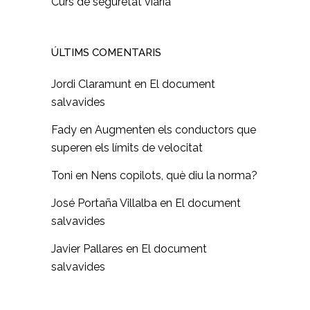
Curs de seguretat viària
ÚLTIMS COMENTARIS
Jordi Claramunt
en
El document
salvavides
Fady
en
Augmenten els conductors que
superen els límits de velocitat
Toni
en
Nens copilots, què diu la norma?
José Portaña Villalba
en
El document
salvavides
Javier Pallares
en
El document
salvavides