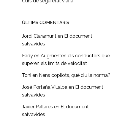
Curs de seguretat viària
ÚLTIMS COMENTARIS
Jordi Claramunt
en
El document
salvavides
Fady
en
Augmenten els conductors que
superen els límits de velocitat
Toni
en
Nens copilots, què diu la norma?
José Portaña Villalba
en
El document
salvavides
Javier Pallares
en
El document
salvavides