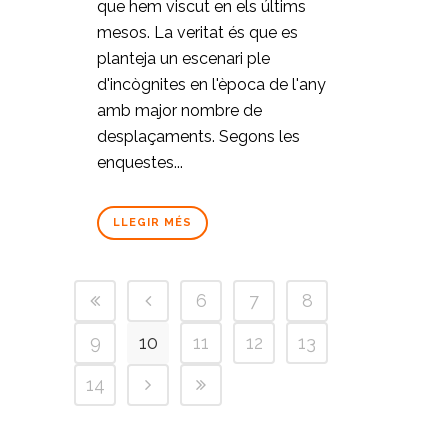
que hem viscut en els últims
mesos. La veritat és que es
planteja un escenari ple
d'incògnites en l'època de l'any
amb major nombre de
desplaçaments. Segons les
enquestes...
LLEGIR MÉS
6
7
8
9
10
11
12
13
14