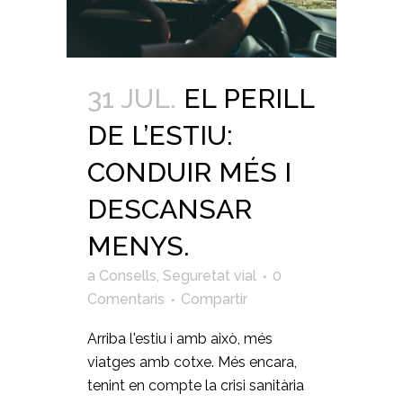
31 JUL.
EL PERILL
DE L’ESTIU:
CONDUIR MÉS I
DESCANSAR
MENYS.
a
Consells
,
Seguretat vial
0
Comentaris
Compartir
Arriba l'estiu i amb això, més
viatges amb cotxe. Més encara,
tenint en compte la crisi sanitària