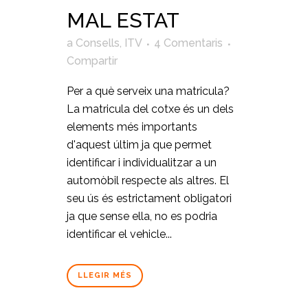
MAL ESTAT
a
Consells
,
ITV
4 Comentaris
Compartir
Per a què serveix una matricula?
La matricula del cotxe és un dels
elements més importants
d'aquest últim ja que permet
identificar i individualitzar a un
automòbil respecte als altres. El
seu ús és estrictament obligatori
ja que sense ella, no es podria
identificar el vehicle...
LLEGIR MÉS