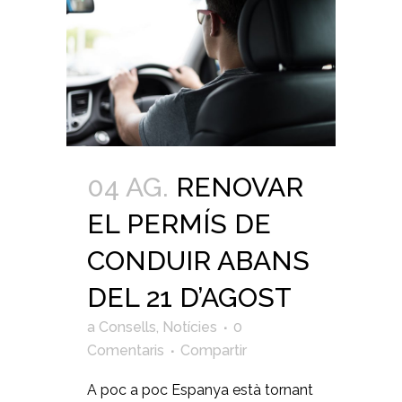
04 AG.
RENOVAR
EL PERMÍS DE
CONDUIR ABANS
DEL 21 D’AGOST
a
Consells
,
Notícies
0
Comentaris
Compartir
A poc a poc Espanya està tornant