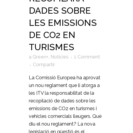
DADES SOBRE
LES EMISSIONS
DE CO2 EN
TURISMES
a
Green+
,
Notícies
1 Comment
Compartir
La Comissió Europea ha aprovat
un nou reglament que li atorga a
les ITV la responsabilitat de la
recopilació de dades sobre les
emissions de CO2 en turismes i
vehicles comercials lleugers. Què
diu el nou reglament? La nova
legislació en qüestió és el