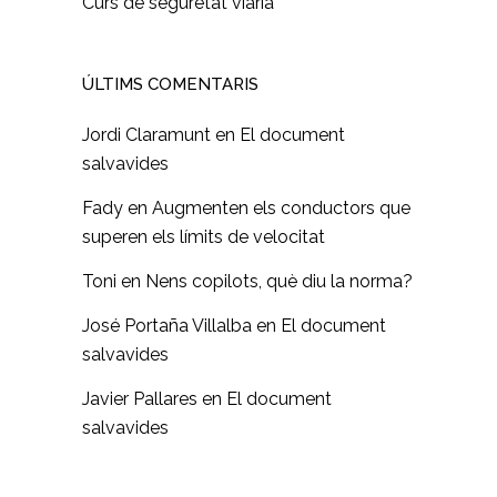
Curs de seguretat viària
ÚLTIMS COMENTARIS
Jordi Claramunt
en
El document
salvavides
Fady
en
Augmenten els conductors que
superen els límits de velocitat
Toni
en
Nens copilots, què diu la norma?
José Portaña Villalba
en
El document
salvavides
Javier Pallares
en
El document
salvavides