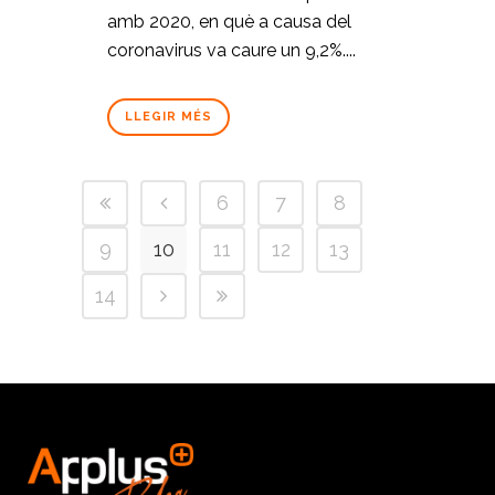
amb 2020, en què a causa del
coronavirus va caure un 9,2%....
LLEGIR MÉS
6
7
8
9
10
11
12
13
14