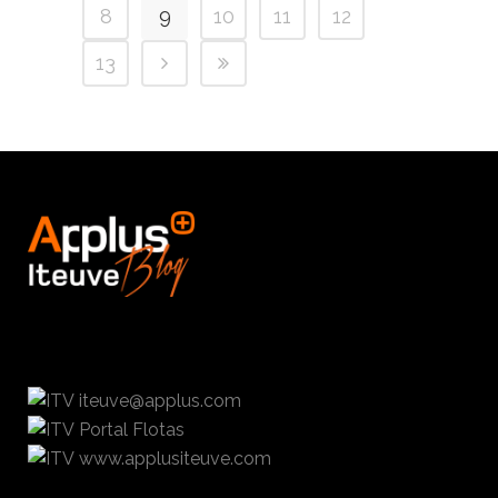
8
9
10
11
12
13
iteuve@applus.com
Portal Flotas
www.applusiteuve.com