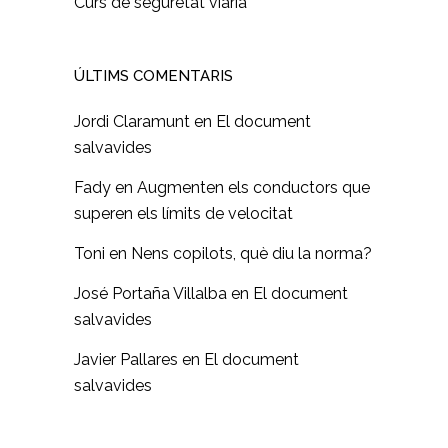
Curs de seguretat viària
ÚLTIMS COMENTARIS
Jordi Claramunt
en
El document
salvavides
Fady
en
Augmenten els conductors que
superen els límits de velocitat
Toni
en
Nens copilots, què diu la norma?
José Portaña Villalba
en
El document
salvavides
Javier Pallares
en
El document
salvavides