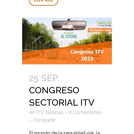
LEER MÁS
25 SEP
CONGRESO
SECTORIAL ITV
en
ITV
,
Noticias
0 Comentarios
Compartir
El mundo de la seguridad vial, la