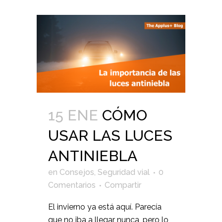
15 ENE
CÓMO
USAR LAS LUCES
ANTINIEBLA
en
Consejos
,
Seguridad vial
0
Comentarios
Compartir
El invierno ya está aquí. Parecía
que no iba a llegar nunca, pero lo