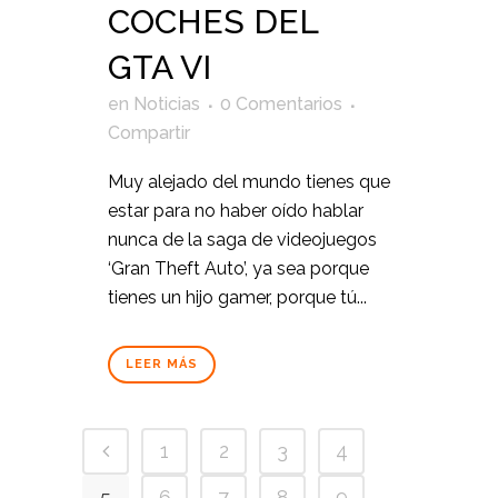
COCHES DEL
GTA VI
en
Noticias
0 Comentarios
Compartir
Muy alejado del mundo tienes que
estar para no haber oído hablar
nunca de la saga de videojuegos
‘Gran Theft Auto’, ya sea porque
tienes un hijo gamer, porque tú...
LEER MÁS
1
2
3
4
5
6
7
8
9