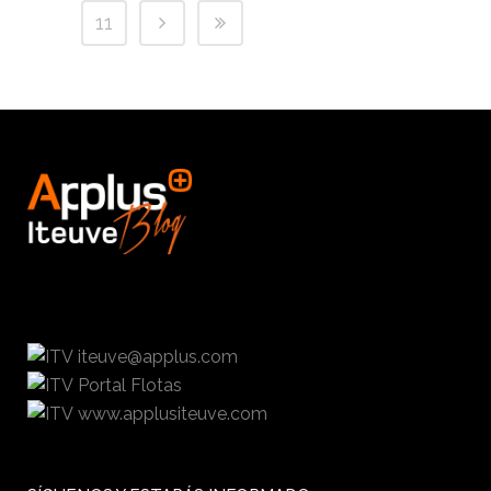
11
iteuve@applus.com
Portal Flotas
www.applusiteuve.com