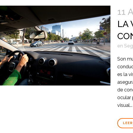
11 
LA 
CO
en
Segu
Son mu
conduc
es la v
asegura
de con
ocular
visual...
LEER